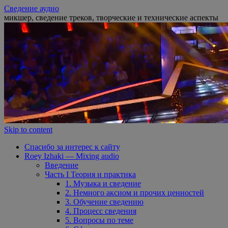
Сведение аудио
микшер, сведение треков, творческие и технические аспекты
Skip to content
Спасибо за интерес к сайту
Roey Izhaki — Mixing audio
Введение
Часть I Теория и практика
1. Музыка и сведение
2. Немного аксиом и прочих ценностей
3. Обучение сведению
4. Процесс сведения
5. Вопросы по теме