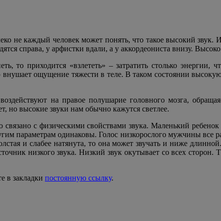
еко не каждый человек может понять, что такое высокий звук. И
ятся справа, у арфистки вдали, а у аккордеониста внизу. Высоко
еть, то приходится «взлететь» – затратить столько энергии, 
р внушает ощущение тяжести в теле. В таком состоянии высокую
оздействуют на правое полушарие головного мозга, обращаяс
т, но высокие звуки нам обычно кажутся светлее.
 связано с физическими свойствами звука. Маленький ребенок 
ругим параметрам одинаковы. Голос низкорослого мужчины все ра
толстая и слабее натянута, то она может звучать и ниже длинн
источник низкого звука. Низкий звук окутывает со всех сторон. 
те в закладки
постоянную ссылку
.