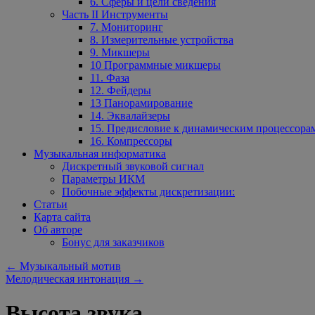
6. Сферы и цели сведения
Часть II Инструменты
7. Мониторинг
8. Измерительные устройства
9. Микшеры
10 Программные микшеры
11. Фаза
12. Фейдеры
13 Панорамирование
14. Эквалайзеры
15. Предисловие к динамическим процессора
16. Компрессоры
Музыкальная информатика
Дискретный звуковой сигнал
Параметры ИКМ
Побочные эффекты дискретизации:
Статьи
Карта сайта
Об авторе
Бонус для заказчиков
←
Музыкальный мотив
Мелодическая интонация
→
Высота звука