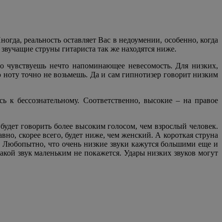
ногда, реальность оставляет Вас в недоумении, особенно, когда
 звучащие струны гитариста так же находятся ниже.
что чувствуешь нечто напоминающее невесомость. Для низких,
 ноту точно не возьмешь. Да и сам гипнотизер говорит низким
ь к бессознательному. Соответственно, высокие – на правое
будет говорить более высоким голосом, чем взрослый человек.
вно, скорее всего, будет ниже, чем женский. А короткая струна
ой. Любопытно, что очень низкие звуки кажутся большими еще и
Такой звук маленьким не покажется. Удары низких звуков могут