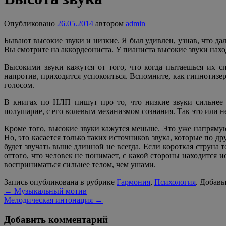
Опубликовано
26.05.2014
автором
admin
Бывают высокие звуки и низкие. Я был удивлен, узнав, что дал
Вы смотрите на аккордеониста. У пианиста высокие звуки наход
Высокими звуки кажутся от того, что когда пытаешься их сп
напротив, приходится успокоиться. Вспомните, как гипнотизе
голосом.
В книгах по НЛП пишут про то, что низкие звуки сильнее в
полушарие, с его волевым механизмом сознания. Так это или не
Кроме того, высокие звуки кажутся меньше. Это уже напрямую
Но, это касается только таких источников звука, которые по д
будет звучать выше длинной не всегда. Если короткая струна 
оттого, что человек не понимает, с какой стороны находится 
восприниматься сильнее телом, чем ушами.
Запись опубликована в рубрике
Гармония
,
Психология
. Добавь
←
Музыкальный мотив
Мелодическая интонация
→
Добавить комментарий