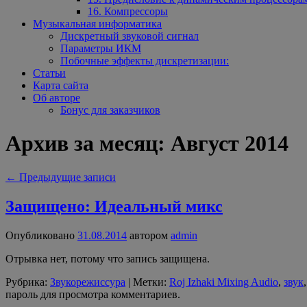
16. Компрессоры
Музыкальная информатика
Дискретный звуковой сигнал
Параметры ИКМ
Побочные эффекты дискретизации:
Статьи
Карта сайта
Об авторе
Бонус для заказчиков
Архив за месяц:
Август 2014
←
Предыдущие записи
Защищено: Идеальный микс
Опубликовано
31.08.2014
автором
admin
Отрывка нет, потому что запись защищена.
Рубрика:
Звукорежиссура
|
Метки:
Roj Izhaki Mixing Audio
,
звук
пароль для просмотра комментариев.