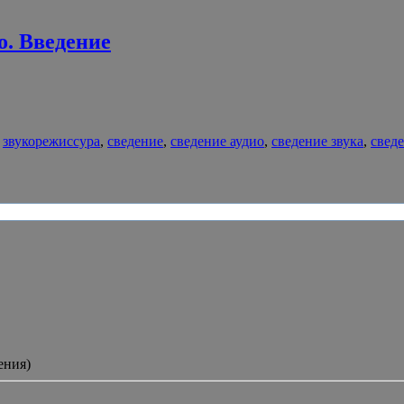
о. Введение
,
звукорежиссура
,
сведение
,
сведение аудио
,
сведение звука
,
свед
ения)