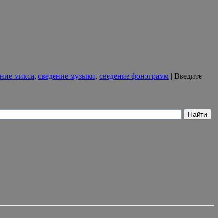
ение микса
,
сведение музыки
,
сведение фонограмм
|
Введите