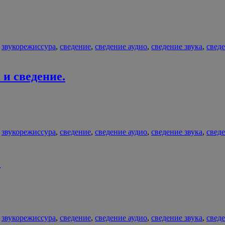
,
звукорежиссура
,
сведение
,
сведение аудио
,
сведение звука
,
свед
и сведение.
,
звукорежиссура
,
сведение
,
сведение аудио
,
сведение звука
,
свед
е
,
звукорежиссура
,
сведение
,
сведение аудио
,
сведение звука
,
свед