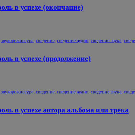
оль в успехе (окончание)
,
звукорежиссура
,
сведение
,
сведение аудио
,
сведение звука
,
свед
оль в успехе (продолжение)
,
звукорежиссура
,
сведение
,
сведение аудио
,
сведение звука
,
свед
ль в успехе автора альбома или трека