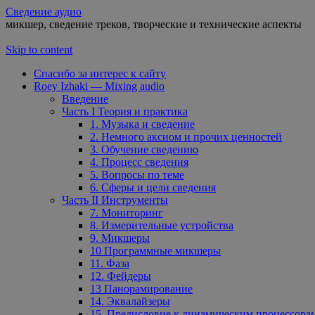
Сведение аудио
микшер, сведение треков, творческие и технические аспекты
Skip to content
Спасибо за интерес к сайту
Roey Izhaki — Mixing audio
Введение
Часть I Теория и практика
1. Музыка и сведение
2. Немного аксиом и прочих ценностей
3. Обучение сведению
4. Процесс сведения
5. Вопросы по теме
6. Сферы и цели сведения
Часть II Инструменты
7. Мониторинг
8. Измерительные устройства
9. Микшеры
10 Программные микшеры
11. Фаза
12. Фейдеры
13 Панорамирование
14. Эквалайзеры
15. Предисловие к динамическим процессора