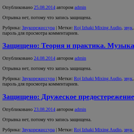
Опубликовано
25.08.2014
автором
admin
Отрывка нет, потому что запись защищена.
Рубрика:
Звукорежиссура
|
Метки:
Roj Izhaki Mixing Audio
,
звук
пароль для просмотра комментариев.
Защищено: Теория и практика. Музыка 
Опубликовано
24.08.2014
автором
admin
Отрывка нет, потому что запись защищена.
Рубрика:
Звукорежиссура
|
Метки:
Roj Izhaki Mixing Audio
,
звук
пароль для просмотра комментариев.
Защищено: Дружеское предостережени
Опубликовано
23.08.2014
автором
admin
Отрывка нет, потому что запись защищена.
Рубрика:
Звукорежиссура
|
Метки:
Roj Izhaki Mixing Audio
,
звук