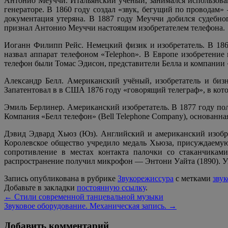
Антонио Меуччи. Итальянский ученый, занимался использован
генераторе. В 1860 году создал «звук, бегущий по проводам
документация утеряна. В 1887 году Меуччи добился судебно
признал Антонио Меуччи настоящим изобретателем телефона.
Иоганн Филипп Рейс. Немецкий физик и изобретатель. В 1860
назвал аппарат телефоном «Telephon». В Европе изобретени
телефон были Томас Эдисон, представители Белла и компании «
Александр Белл. Американский учёный, изобретатель и биз
Запатентовал в в США 1876 году «говорящий телеграф», в кото
Эмиль Берлинер. Американский изобретатель. В 1877 году п
Компания «Белл телефон» (Bell Telephone Company), основанна
Дэвид Эдвард Хьюз (Юз). Английский и американский изобре
Королевское общество учредило медаль Хьюза, присуждаемую
сопротивление в местах контакта палочки со стаканчикам
распространение получил микрофон — Энтони Уайта (1890). Уг
Запись опубликована в рубрике
Звукорежиссура
с метками
звук
Добавьте в закладки
постоянную ссылку
.
←
Стили современной танцевальной музыки
Звуковое оборудование. Механическая запись.
→
Добавить комментарий