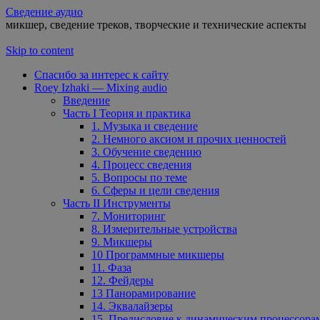
Сведение аудио
микшер, сведение треков, творческие и технические аспекты
Skip to content
Спасибо за интерес к сайту
Roey Izhaki — Mixing audio
Введение
Часть I Теория и практика
1. Музыка и сведение
2. Немного аксиом и прочих ценностей
3. Обучение сведению
4. Процесс сведения
5. Вопросы по теме
6. Сферы и цели сведения
Часть II Инструменты
7. Мониторинг
8. Измерительные устройства
9. Микшеры
10 Программные микшеры
11. Фаза
12. Фейдеры
13 Панорамирование
14. Эквалайзеры
15. Предисловие к динамическим процессора