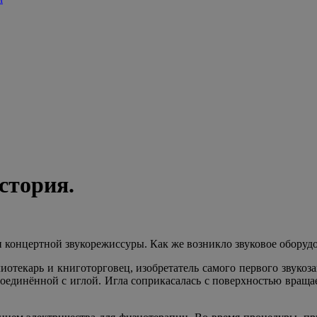
стория.
и концертной звукорежиссуры. Как же возникло звуковое оборуд
иотекарь и книготорговец, изобретатель самого первого звукоз
соединённой с иглой. Игла соприкасалась с поверхностью вращ