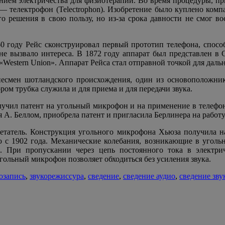
ием электричества для физиотерапии. Во время процедуры, пр
» — телектрофон (Telectrophon). Изобретение было куплено ком
го решения в свою пользу, но из-за срока давности не смог в
 году Рейс сконструировал первый прототип телефона, способ
е не вызвало интереса. В 1872 году аппарат был представлен
Western Union». Аппарат Рейса стал отправной точкой для дальн
несмен шотландского происхождения, один из основоположнико
ром трубка служила и для приема и для передачи звука.
олучил патент на угольный микрофон и на применение в телеф
я А. Беллом, приобрела патент и пригласила Берлинера на рабо
татель. Конструкция угольного микрофона Хьюза получила на
 с 1902 года. Механические колебания, возникающие в угольно
и. При пропускании через цепь постоянного тока в электр
ольный микрофон позволяет обходиться без усиления звука.
озапись
,
звукорежиссура
,
сведение
,
сведение аудио
,
сведение зву