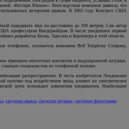
и подключении электродов к губам пациента, услышал голос в
панией «Вестерн Юнион». Впоследствии компания заявила, что
оспользоваться авторским правом. В 2002 году Конгресс США
ный передавать звук на расстоянии до 100 метров. Сам автор
 в США профессором Вандервайдом. В числе увидевших первый
ейших разработок Белла, Эдисона и Берлинера в этой области.
в телефонии, основатель компании Bell Telephone Company.
онии принципа неплотных контактов и индукционной катушки.
ту главным специалистом по телефонной технике.
ибольшее распространение. В честь изобретателя Лондонское
й палочке под воздействием звука, влияют на электрическое
ической цепи возникают изменения напряжения. Наибольшее
ка
,
сведение микса
,
сведение музыки
,
сведение фонограмм
.