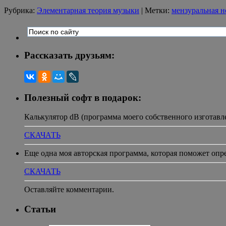
Рубрика:
Элементарная теория музыки
|
Метки:
мензуральная н
Рассказать друзьям:
Полезный софт в подарок:
Калькулятор dB (программа моего собственного изготавл
СКАЧАТЬ
Еще одна моя авторская программа, которая поможет опр
СКАЧАТЬ
Оставляйте комментарии.
Статьи