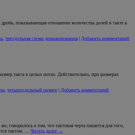
 дробь, показывающая отношение количества долей в такте к
ры
,
трехдольная схема дирижирования
|
Добавить комментарий
размер такта в целых нотах. Действительно, при размерах
еры
,
четырехдольный размер
|
Добавить комментарий
, говорилось о том, что тактовая черта пишется для того,
ется тактом. …
Читать далее
→