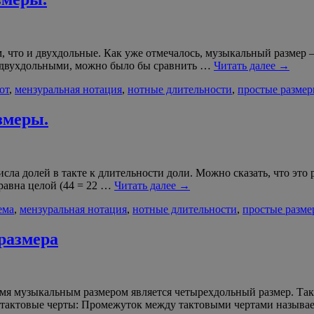
 что и двухдольные. Как уже отмечалось, музыкальный размер –
 с двухдольными, можно было бы сравнить …
Читать далее
→
от
,
мензуральная нотация
,
нотные длительности
,
простые разме
змеры.
ла долей в такте к длительности доли. Можно сказать, что это 
 равна целой (44 = 22 …
Читать далее
→
ема
,
мензуральная нотация
,
нотные длительности
,
простые разм
размера
я музыкальным размером является четырехдольный размер. Так же
 тактовые черты: Промежуток между тактовыми чертами называ