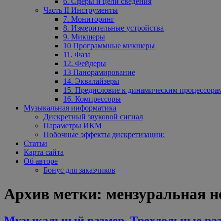
6. Сферы и цели сведения
Часть II Инструменты
7. Мониторинг
8. Измерительные устройства
9. Микшеры
10 Программные микшеры
11. Фаза
12. Фейдеры
13 Панорамирование
14. Эквалайзеры
15. Предисловие к динамическим процессора
16. Компрессоры
Музыкальная информатика
Дискретный звуковой сигнал
Параметры ИКМ
Побочные эффекты дискретизации:
Статьи
Карта сайта
Об авторе
Бонус для заказчиков
Архив метки:
мензуральная н
Музыкальный размер. Трехдольные ра