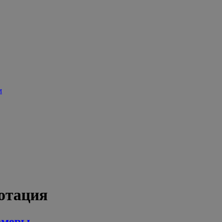
м
отация
змеры.