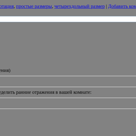
отация
,
простые размеры
,
четырехдольный размер
|
Добавить ко
ения)
еделить ранние отражения в вашей комнате: