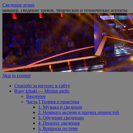
Сведение аудио
микшер, сведение треков, творческие и технические аспекты
Skip to content
Спасибо за интерес к сайту
Roey Izhaki — Mixing audio
Введение
Часть I Теория и практика
1. Музыка и сведение
2. Немного аксиом и прочих ценностей
3. Обучение сведению
4. Процесс сведения
5. Вопросы по теме