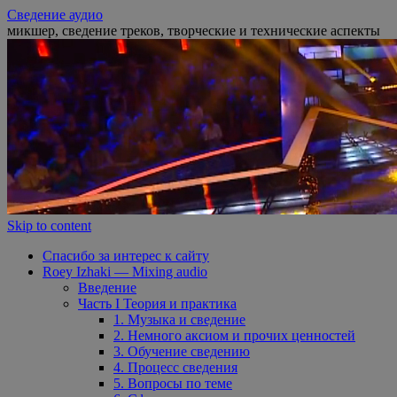
Сведение аудио
микшер, сведение треков, творческие и технические аспекты
Skip to content
Спасибо за интерес к сайту
Roey Izhaki — Mixing audio
Введение
Часть I Теория и практика
1. Музыка и сведение
2. Немного аксиом и прочих ценностей
3. Обучение сведению
4. Процесс сведения
5. Вопросы по теме