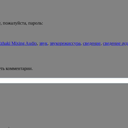
, пожалуйста, пароль:
Izhaki Mixing Audio
,
звук
,
звукорежиссура
,
сведение
,
сведение ау
еть комментарии.