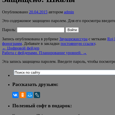
Опубликовано
20.04.2015
автором
admin
Это содержимое защищено паролем. Для его просмотра введите
Пароль:
Запись опубликована в рубрике
Звукорежиссура
с метками
Roj 
фонограмм
. Добавьте в закладки
постоянную ссылку
.
←
Цифровой фейдер
Работа с фейдерами. Планирование уровней.
→
Эта запись защищена паролем. Введите пароль, чтобы посмотр
Рассказать друзьям:
Полезный софт в подарок: