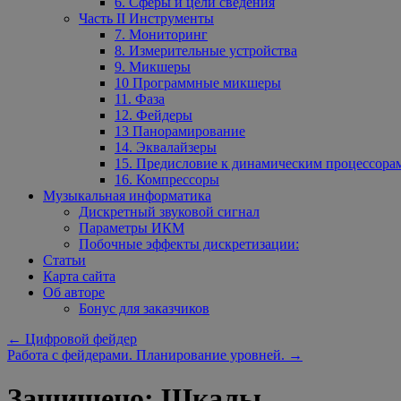
6. Сферы и цели сведения
Часть II Инструменты
7. Мониторинг
8. Измерительные устройства
9. Микшеры
10 Программные микшеры
11. Фаза
12. Фейдеры
13 Панорамирование
14. Эквалайзеры
15. Предисловие к динамическим процессора
16. Компрессоры
Музыкальная информатика
Дискретный звуковой сигнал
Параметры ИКМ
Побочные эффекты дискретизации:
Статьи
Карта сайта
Об авторе
Бонус для заказчиков
←
Цифровой фейдер
Работа с фейдерами. Планирование уровней.
→
Защищено: Шкалы