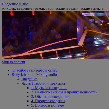
Сведение аудио
микшер, сведение треков, творческие и технические аспекты
Skip to content
Спасибо за интерес к сайту
Roey Izhaki — Mixing audio
Введение
Часть I Теория и практика
1. Музыка и сведение
2. Немного аксиом и прочих ценностей
3. Обучение сведению
4. Процесс сведения
5. Вопросы по теме