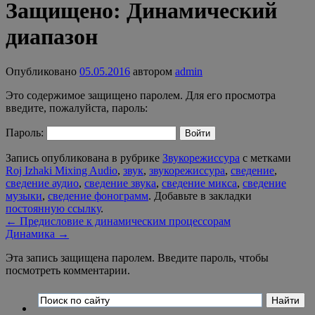
Защищено: Динамический
диапазон
Опубликовано
05.05.2016
автором
admin
Это содержимое защищено паролем. Для его просмотра
введите, пожалуйста, пароль:
Пароль:
Запись опубликована в рубрике
Звукорежиссура
с метками
Roj Izhaki Mixing Audio
,
звук
,
звукорежиссура
,
сведение
,
сведение аудио
,
сведение звука
,
сведение микса
,
сведение
музыки
,
сведение фонограмм
. Добавьте в закладки
постоянную ссылку
.
←
Предисловие к динамическим процессорам
Динамика
→
Эта запись защищена паролем. Введите пароль, чтобы
посмотреть комментарии.