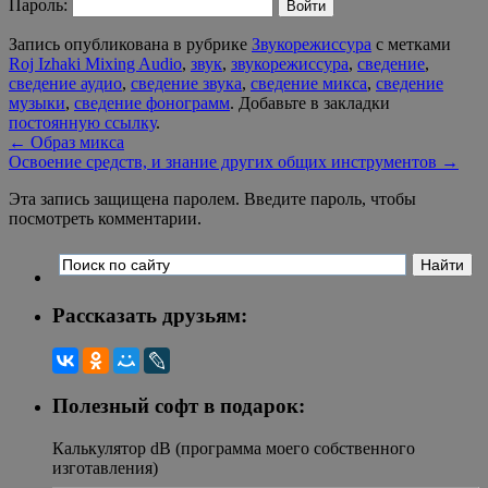
Пароль:
Запись опубликована в рубрике
Звукорежиссура
с метками
Roj Izhaki Mixing Audio
,
звук
,
звукорежиссура
,
сведение
,
сведение аудио
,
сведение звука
,
сведение микса
,
сведение
музыки
,
сведение фонограмм
. Добавьте в закладки
постоянную ссылку
.
←
Образ микса
Освоение средств, и знание других общих инструментов
→
Эта запись защищена паролем. Введите пароль, чтобы
посмотреть комментарии.
Рассказать друзьям:
Полезный софт в подарок:
Калькулятор dB (программа моего собственного
изготавления)