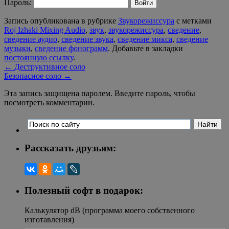
Пароль:
Запись опубликована в рубрике
Звукорежиссура
с метками
Roj Izhaki Mixing Audio
,
звук
,
звукорежиссура
,
сведение
,
сведение аудио
,
сведение звука
,
сведение микса
,
сведение
музыки
,
сведение фонограмм
. Добавьте в закладки
постоянную ссылку
.
←
Деструктивное соло
Безопасное соло
→
Эта запись защищена паролем. Введите пароль, чтобы
посмотреть комментарии.
Рассказать друзьям:
Полезный софт в подарок:
Калькулятор dB (программа моего собственного
изготавления)