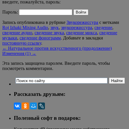
введите, пожалуйста, пароль:
Пароль:
Запись опубликована в рубрике
Звукорежиссура
с метками
Roj Izhaki Mixing Audio
,
звук
,
звукорежиссура
,
сведение
,
сведение аудио
,
сведение звука
,
сведение микса
,
сведение
музыки
,
сведение фонограмм
. Добавьте в закладки
постоянную ссылку
.
←
Натуральное против искусственного (продолжение)
Изменения (1)
→
Эта запись защищена паролем. Введите пароль, чтобы
посмотреть комментарии.
Рассказать друзьям:
Полезный софт в подарок: