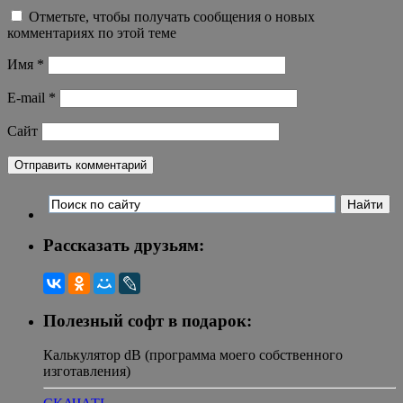
Отметьте, чтобы получать сообщения о новых
комментариях по этой теме
Имя
*
E-mail
*
Сайт
Рассказать друзьям:
Полезный софт в подарок:
Калькулятор dB (программа моего собственного
изготавления)