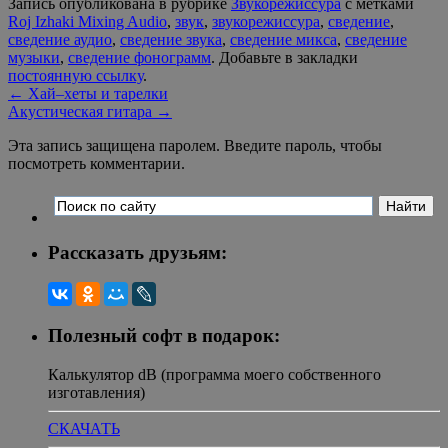
Запись опубликована в рубрике
Звукорежиссура
с метками
Roj Izhaki Mixing Audio
,
звук
,
звукорежиссура
,
сведение
,
сведение аудио
,
сведение звука
,
сведение микса
,
сведение
музыки
,
сведение фонограмм
. Добавьте в закладки
постоянную ссылку
.
←
Хай–хеты и тарелки
Акустическая гитара
→
Эта запись защищена паролем. Введите пароль, чтобы
посмотреть комментарии.
Рассказать друзьям:
Полезный софт в подарок:
Калькулятор dB (программа моего собственного
изготавления)
СКАЧАТЬ