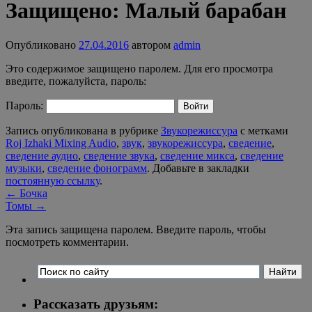
Защищено: Малый барабан
Опубликовано
27.04.2016
автором
admin
Это содержимое защищено паролем. Для его просмотра
введите, пожалуйста, пароль:
Пароль:
Запись опубликована в рубрике
Звукорежиссура
с метками
Roj Izhaki Mixing Audio
,
звук
,
звукорежиссура
,
сведение
,
сведение аудио
,
сведение звука
,
сведение микса
,
сведение
музыки
,
сведение фонограмм
. Добавьте в закладки
постоянную ссылку
.
←
Бочка
Томы
→
Эта запись защищена паролем. Введите пароль, чтобы
посмотреть комментарии.
Рассказать друзьям: