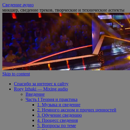
Сведение аудио
микшер, сведение треков, творческие и технические аспекты
Skip to content
Спасибо за интерес к сайту
Roey Izhaki — Mixing audio
Введение
Часть I Теория и практика
1. Музыка и сведение
2. Немного аксиом и прочих ценностей
3. Обучение сведению
4. Процесс сведения
5. Вопросы по теме